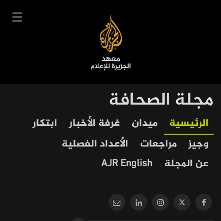
تجاوز
إلى
المحتوى
الرئيسي
English
مجلة الصحافة
User
دخول
سجل
|
Our
Main
الرئيسية
ميدان
غرفة الأخبار
ابتكار
account
دوراتنا
Journalism
navigation
وجيز
مراجعات
الأعداد الفصلية
menu
جدول الدورات
عن المجلة
AJR English
خبراؤنا
عن المعهد
التعليم الإلكتروني
أخبار وفعاليات