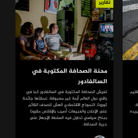
تقارير
محنة الصحافة المكتوبة في
السالفادور
قليم
تعيش الصحافة المكتوبة في السالفادور كما في
باقي دول العالم أزمة غير مسبوقة، عمقتها جائحة
،
كورونا. النموذج الاقتصادي الهش للصحف القائم
ريده
على الإعلان والمبيعات أصيب بالإفلاس مقرونا
بمناخ سياسي تحاول فيه السلطة الإجهاز على
حرية الصحافة.