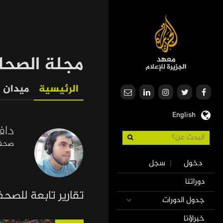
تجاوز
إلى
المحتوى
الرئيسي
مجلة الصحا
الرئيسية
ميدان
Our
English
Journalism
داف
صحفي
Use
دخول
سجل
|
accoun
Mai
دوراتنا
men
navigatio
تقارير تابعة للصح
جدول الدورات
خبراؤنا