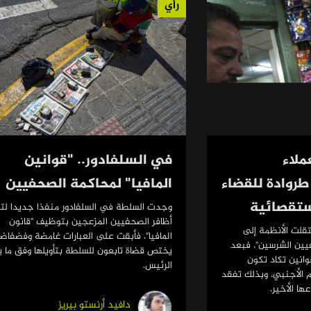
رأي
ملاء
في السلفادور.. "قوانين
طروادة للقضاء
المافيا" لمحاكمة الصحفيين
ستقصائية
وجدت السلطة في السلفادور منفذا جديدا لت
أظافر الصحفيين المزعجين بتوظيف "قانون
قلت الأنظمة إلى
المافيا"، فأبقت على العبارات غامضة وفضفاضة
يين الشرسين"، فبعد
يختص قضاة تابعون للسلطة بتأويلها وفق ما ي
وانين تكاد تكون
الرئيس.
 الأجنبي، وبذلك تفقد
ا الأخير.
دافيد أرنستو بيريز