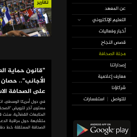
تقارير
عن المعهد
التعليم الإلكتروني
أخبار وفعاليات
قصص النجاح
مجلة الصحافة
إصداراتنا
"قانون حماية الع
معارف إعلامية
الأجانب".. حصان 
شركاؤنا
على الصحافة الا
للتواصل
استفسارات
|
في دول أمريكا الوسطى، انت
مستوى آخر لترويض "الصحف
المتابعات القضائية، سنت ق
متشابهة حول مراقبة الدعم
الصحافة المستقلة خط دفاعه