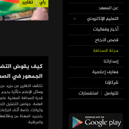
رأي
تقارير
عن المعهد
التعليم الإلكتروني
أخبار وفعاليات
قصص النجاح
مجلة الصحافة
إصداراتنا
كيف يقوض التضل
معارف إعلامية
الجمهور في الصح
شركاؤنا
تكشف التقارير عن مزيد من
وسائل الإعلام متأثرة بحجم
للتواصل
استفسارات
|
قدرة الصحافة المهنية على 
العامة. حواضن التضليل الت
وكيانات خاصة أثناء النزاعا
بتجريد المهنة من وظائفها
والمراقبة.