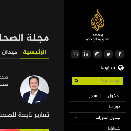
تجاوز
إلى
المحتوى
الرئيسي
مجلة الصحا
الرئيسية
ميدان
Our
English
Journalism
محم
صحفي 
Use
دخول
سجل
|
accoun
Mai
دوراتنا
men
navigatio
تقارير تابعة للصح
جدول الدورات
خبراؤنا