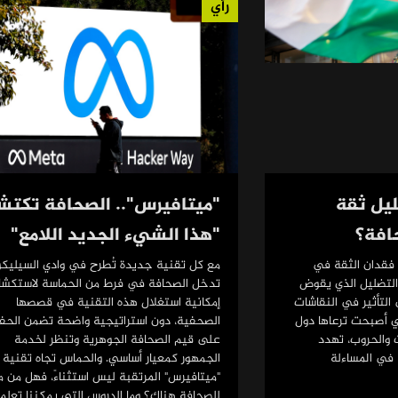
رأي
يل ثقة
"ميتافيرس".. الصحافة تكت
افة؟
"هذا الشيء الجديد اللامع"
 فقدان الثقة في
مع كل تقنية جديدة تُطرح في وادي السيليكو
 التضليل الذي يقوض
تدخل الصحافة في فرط من الحماسة لاستكش
التأثير في النقاشات
إمكانية استغلال هذه التقنية في قصصها
ي أصبحت ترعاها دول
الصحفية، دون استراتيجية واضحة تضمن الحف
ت والحروب، تهدد
على قيم الصحافة الجوهرية وتنظر لخدمة
 في المساءلة
الجمهور كمعيار أساسي. والحماس تجاه تقنية
"ميتافيرس" المرتقبة ليس استثناءً، فهل من م
للصحافة هناك؟ وما الدروس التي يمكننا تعلمه