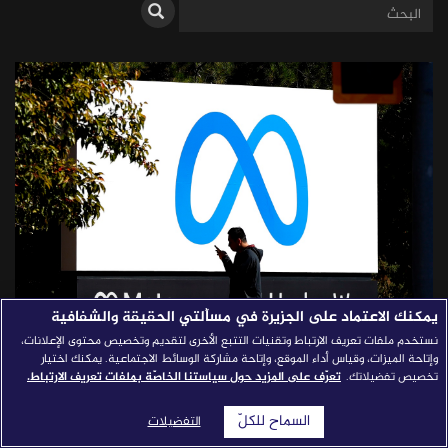
قصص النجاح
مجلة الصحافة
إصداراتنا
معارف إعلامية
شركاؤنا
للتواصل
استفسارات
|
يمكنك الاعتماد على الجزيرة في مسألتي الحقيقة والشفافية
نستخدم ملفات تعريف الارتباط وتقنيات التتبع الأخرى لتقديم وتخصيص محتوى الإعلانات،
"ميتافيرس".. الصحافة تكتشف "هذا
وإتاحة الميزات، وقياس أداء الموقع، وإتاحة مشاركة الوسائط الاجتماعية. يمكنك اختيار
تخصيص تفضيلاتك.
تعرّف على المزيد حول سياستنا الخاصّة بملفات تعريف الارتباط.
الشيء الجديد اللامع"
السماح للكلّ
التفضيلات