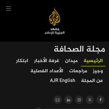
تجاوز
إلى
المحتوى
الرئيسي
English
مجلة الصحافة
User
دخول
سجل
|
Our
Main
الرئيسية
ميدان
غرفة الأخبار
ابتكار
account
دوراتنا
Journalism
navigation
وجيز
مراجعات
الأعداد الفصلية
menu
جدول الدورات
عن المجلة
AJR English
خبراؤنا
عن المعهد
التعليم الإلكتروني
أخبار وفعاليات