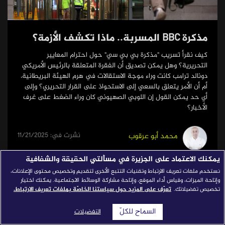
قصص النجاح
مجلة الصحافة
مذكرة BBC المسربة.. ماذا تكشف الأزمة؟
إصداراتنا
كيف نقرأ تسريب "مذكرة بي بي سي" حول احترام المعايير
التحريرية؟ وهل يمكن تصديق أن الفقرة المتعلقة بالرئيس الأمريكي
معارف إعلامية
دونالد ترامب كانت وراء موجة الاستقالات في هرم الهيئة البريطانية،
أم أن الأمر يتعلق بالسعي إلى الاستحواذ على القرار التحريري؟ وإلى
شركاؤنا
أي حد يمكن القول إن اللوبي الصهيوني كان وراء الضغط على غرف
الأخبار؟
للتواصل
استفسارات
|
نشرت في: 11/21/2025
محمد أبو عرقوب
يمكنك الاعتماد على الجزيرة في مسألتي الحقيقة والشفافية
نستخدم ملفات تعريف الارتباط وتقنيات التتبع الأخرى لتقديم وتخصيص محتوى الإعلانات،
وإتاحة الميزات، وقياس أداء الموقع، وإتاحة مشاركة الوسائط الاجتماعية. يمكنك اختيار
تقارير
تخصيص تفضيلاتك.
تعرّف على المزيد حول سياستنا الخاصّة بملفات تعريف الارتباط.
السماح للكلّ
التفضيلات