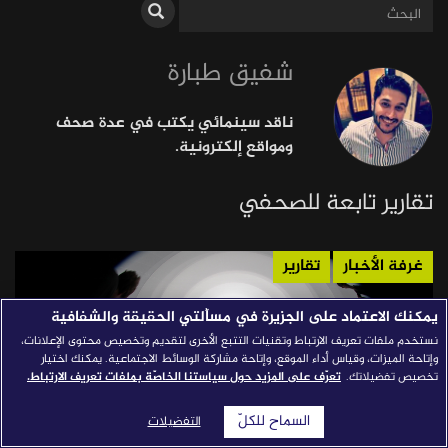
قصص النجاح
شفيق طبارة
مجلة الصحافة
إصداراتنا
ناقد سينمائي يكتب في عدة صحف
معارف إعلامية
ومواقع إلكترونية.
شركاؤنا
تقارير تابعة للصحفي
للتواصل
استفسارات
|
غرفة الأخبار
تقارير
يمكنك الاعتماد على الجزيرة في مسألتي الحقيقة والشفافية
نستخدم ملفات تعريف الارتباط وتقنيات التتبع الأخرى لتقديم وتخصيص محتوى الإعلانات،
وإتاحة الميزات، وقياس أداء الموقع، وإتاحة مشاركة الوسائط الاجتماعية. يمكنك اختيار
تخصيص تفضيلاتك.
تعرّف على المزيد حول سياستنا الخاصّة بملفات تعريف الارتباط.
السماح للكلّ
التفضيلات