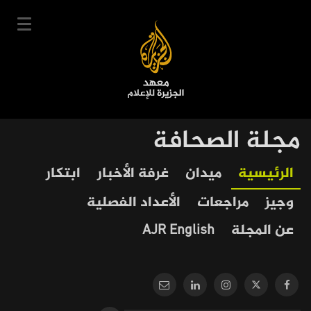
تجاوز
إلى
المحتوى
الرئيسي
English
مجلة الصحافة
User
دخول
سجل
|
Our
Main
الرئيسية
ميدان
غرفة الأخبار
ابتكار
account
دوراتنا
Journalism
navigation
وجيز
مراجعات
الأعداد الفصلية
menu
جدول الدورات
عن المجلة
AJR English
خبراؤنا
عن المعهد
التعليم الإلكتروني
أخبار وفعاليات