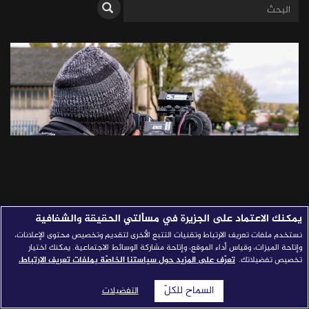
قصص النجاح
مجلة الصحافة
إصداراتنا
معارف إعلامية
شركاؤنا
للتواصل
استفسارات
|
يمكنك الاعتماد على الجزيرة في مسألتي الحقيقة والشفافية
نستخدم ملفات تعريف الارتباط وتقنيات التتبع الأخرى لتقديم وتخصيص محتوى الإعلانات،
الصحفي وامتحان "الوثائقي"
وإتاحة الميزات، وقياس أداء الموقع، وإتاحة مشاركة الوسائط الاجتماعية. يمكنك اختيار
تخصيص تفضيلاتك.
تعرّف على المزيد حول سياستنا الخاصّة بملفات تعريف الارتباط.
السماح للكلّ
التفضيلات
بشار حمدان