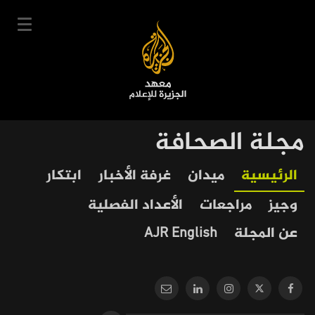
تجاوز
إلى
المحتوى
الرئيسي
English
مجلة الصحافة
User
دخول
سجل
|
Our
Main
الرئيسية
ميدان
غرفة الأخبار
ابتكار
account
دوراتنا
Journalism
navigation
وجيز
مراجعات
الأعداد الفصلية
menu
جدول الدورات
عن المجلة
AJR English
خبراؤنا
عن المعهد
التعليم الإلكتروني
أخبار وفعاليات