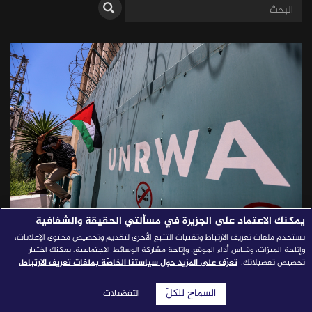
قصص النجاح
مجلة الصحافة
إصداراتنا
معارف إعلامية
شركاؤنا
للتواصل
استفسارات
|
يمكنك الاعتماد على الجزيرة في مسألتي الحقيقة والشفافية
نستخدم ملفات تعريف الارتباط وتقنيات التتبع الأخرى لتقديم وتخصيص محتوى الإعلانات،
الصحافة ومعركة القانون الدولي
وإتاحة الميزات، وقياس أداء الموقع، وإتاحة مشاركة الوسائط الاجتماعية. يمكنك اختيار
تخصيص تفضيلاتك.
تعرّف على المزيد حول سياستنا الخاصّة بملفات تعريف الارتباط.
لمواجهة انتهاكات الاحتلال
السماح للكلّ
التفضيلات
الإسرائيلي