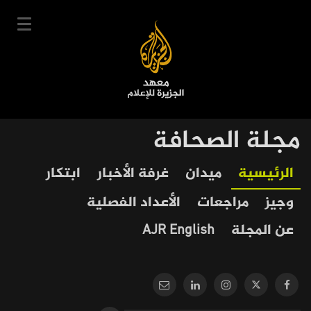
تجاوز
إلى
المحتوى
الرئيسي
English
مجلة الصحافة
User
دخول
سجل
|
Our
Main
الرئيسية
ميدان
غرفة الأخبار
ابتكار
account
دوراتنا
Journalism
navigation
وجيز
مراجعات
الأعداد الفصلية
menu
جدول الدورات
عن المجلة
AJR English
خبراؤنا
عن المعهد
التعليم الإلكتروني
أخبار وفعاليات