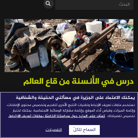
قصص النجاح
مجلة الصحافة
إصداراتنا
معارف إعلامية
شركاؤنا
للتواصل
استفسارات
|
درس في الأنسنة من قاع العالم
يمكنك الاعتماد على الجزيرة في مسألتي الحقيقة والشفافية
عميد شحادة
نستخدم ملفات تعريف الارتباط وتقنيات التتبع الأخرى لتقديم وتخصيص محتوى الإعلانات،
وإتاحة الميزات، وقياس أداء الموقع، وإتاحة مشاركة الوسائط الاجتماعية. يمكنك اختيار
تخصيص تفضيلاتك.
تعرّف على المزيد حول سياستنا الخاصّة بملفات تعريف الارتباط.
نشرت في: 11/17/2016
شارك
السماح للكلّ
التفضيلات