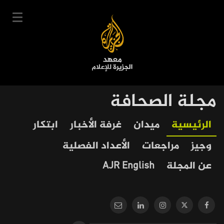
تجاوز
إلى
المحتوى
الرئيسي
English
مجلة الصحافة
User
دخول
سجل
|
Our
Main
الرئيسية
ميدان
غرفة الأخبار
ابتكار
account
دوراتنا
Journalism
navigation
وجيز
مراجعات
الأعداد الفصلية
menu
جدول الدورات
عن المجلة
AJR English
خبراؤنا
عن المعهد
التعليم الإلكتروني
أخبار وفعاليات