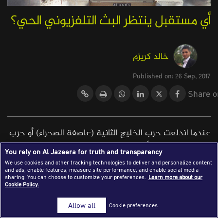
Success Stories
أي مستقبل ينتظر البث التلفزيوني الحي؟
Journalism Magazine
Publications
خالد كريزم
Media Tips
Published on: 26 Sep, 2017
Partnerships
Share o
Contact Us
FAQ
|
عندما اندلعت حرب الخليج الثانية (عاصفة الصحراء) أو حرب
تحرير الكويت في أغسطس 1990، التي شنتها قوات التحالف
You rely on Al Jazeera for truth and transparency
المكونة من 34 دولة بقيادة الولايات المتحدة الأميركية ضد
We use cookies and other tracking technologies to deliver and personalize content
and ads, enable features, measure site performance, and enable social media
العراق، كان المنتصر الإعلامي الوحيد في أول أيام الحرب
sharing. You can choose to customize your preferences.
Learn more about our
هي شبكة CNN.
Cookie Policy.
Allow all
غزت تقارير المراسليْن بيرنارد شاو وبيتر أرنيت، العالم
Cookie preferences