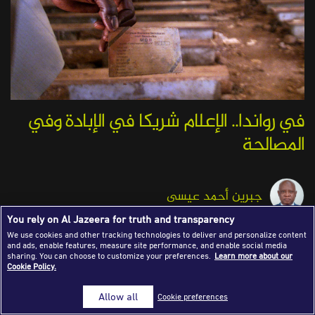
Success Stories
Journalism Magazine
Publications
Media Tips
في رواندا.. الإعلام شريكا في الإبادة وفي
Partnerships
المصالحة
Contact Us
FAQ
|
جبرين أحمد عيسى
You rely on Al Jazeera for truth and transparency
Published on: 23 Apr, 2025
We use cookies and other tracking technologies to deliver and personalize content
and ads, enable features, measure site performance, and enable social media
Share o
sharing. You can choose to customize your preferences.
Learn more about our
Cookie Policy.
Allow all
Cookie preferences
كانت الفترة بين عامي 1994 و2002 في رواندا مرحلة تحول