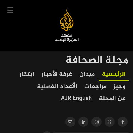
تجاوز
إلى
المحتوى
الرئيسي
English
مجلة الصحافة
User
دخول
سجل
|
Our
Main
الرئيسية
ميدان
غرفة الأخبار
ابتكار
account
دوراتنا
Journalism
navigation
وجيز
مراجعات
الأعداد الفصلية
menu
جدول الدورات
عن المجلة
AJR English
خبراؤنا
عن المعهد
التعليم الإلكتروني
أخبار وفعاليات