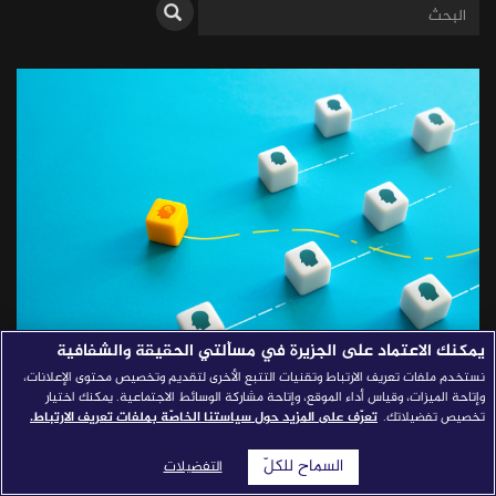
قصص النجاح
مجلة الصحافة
إصداراتنا
معارف إعلامية
شركاؤنا
للتواصل
استفسارات
|
يمكنك الاعتماد على الجزيرة في مسألتي الحقيقة والشفافية
نستخدم ملفات تعريف الارتباط وتقنيات التتبع الأخرى لتقديم وتخصيص محتوى الإعلانات،
كيف تستفيد الصحافة من أدوات
وإتاحة الميزات، وقياس أداء الموقع، وإتاحة مشاركة الوسائط الاجتماعية. يمكنك اختيار
تخصيص تفضيلاتك.
تعرّف على المزيد حول سياستنا الخاصّة بملفات تعريف الارتباط.
العلوم الاجتماعية؟
السماح للكلّ
التفضيلات