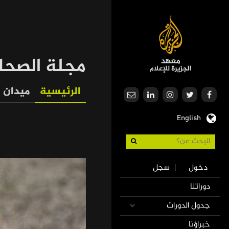
تجاوز
إلى
المحتوى
الرئيسي
مجلة الصحا
الرئيسية
ميدان
Our
English
Journalism
Use
دخول
سجل
|
accoun
Mai
دوراتنا
men
navigatio
جدول الدورات
خبراؤنا