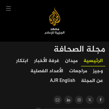
تجاوز
إلى
المحتوى
الرئيسي
English
مجلة الصحافة
User
دخول
سجل
|
Our
Main
الرئيسية
ميدان
غرفة الأخبار
ابتكار
account
دوراتنا
Journalism
navigation
وجيز
مراجعات
الأعداد الفصلية
menu
جدول الدورات
عن المجلة
AJR English
خبراؤنا
عن المعهد
التعليم الإلكتروني
أخبار وفعاليات