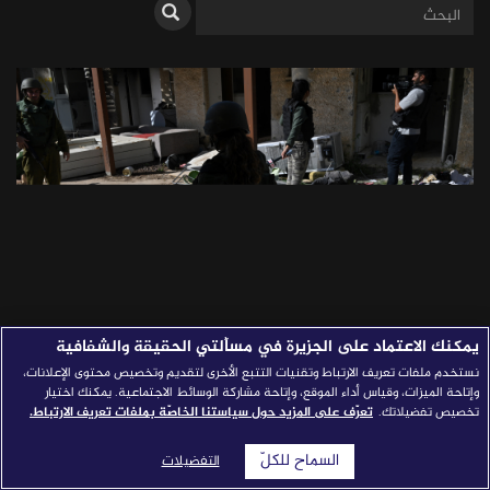
قصص النجاح
مجلة الصحافة
إصداراتنا
معارف إعلامية
شركاؤنا
للتواصل
استفسارات
|
يمكنك الاعتماد على الجزيرة في مسألتي الحقيقة والشفافية
نستخدم ملفات تعريف الارتباط وتقنيات التتبع الأخرى لتقديم وتخصيص محتوى الإعلانات،
كيف يساعد التحقق من الأخبار في
وإتاحة الميزات، وقياس أداء الموقع، وإتاحة مشاركة الوسائط الاجتماعية. يمكنك اختيار
تخصيص تفضيلاتك.
تعرّف على المزيد حول سياستنا الخاصّة بملفات تعريف الارتباط.
نسف رواية "الاحتلال" الإسرائيلي؟
السماح للكلّ
التفضيلات