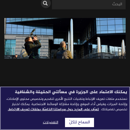
قصص النجاح
مجلة الصحافة
إصداراتنا
معارف إعلامية
شركاؤنا
للتواصل
استفسارات
|
يمكنك الاعتماد على الجزيرة في مسألتي الحقيقة والشفافية
نستخدم ملفات تعريف الارتباط وتقنيات التتبع الأخرى لتقديم وتخصيص محتوى الإعلانات،
الصحافة المرفقة بالجيش وتغطية
وإتاحة الميزات، وقياس أداء الموقع، وإتاحة مشاركة الوسائط الاجتماعية. يمكنك اختيار
تخصيص تفضيلاتك.
تعرّف على المزيد حول سياستنا الخاصّة بملفات تعريف الارتباط.
الحرب: مراجعة نقدية
السماح للكلّ
التفضيلات