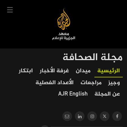
تجاوز
إلى
المحتوى
الرئيسي
English
مجلة الصحافة
User
دخول
سجل
|
Our
Main
الرئيسية
ميدان
غرفة الأخبار
ابتكار
account
دوراتنا
Journalism
navigation
وجيز
مراجعات
الأعداد الفصلية
menu
جدول الدورات
عن المجلة
AJR English
خبراؤنا
عن المعهد
التعليم الإلكتروني
أخبار وفعاليات