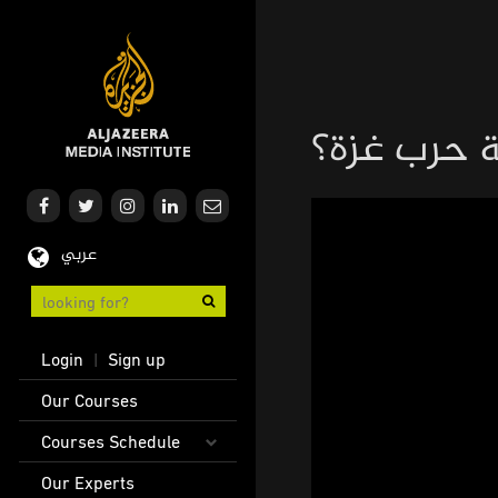
Skip
to
main
content
ة حرب غزة؟
عربي
User
Login
Sign up
|
account
Main
Our Courses
menu
navigation
Courses Schedule
Our Experts