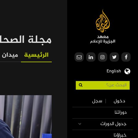
تجاوز
إلى
المحتوى
الرئيسي
مجلة الصحا
الرئيسية
ميدان
Our
English
Journalism
Use
دخول
سجل
|
accoun
Mai
دوراتنا
men
navigatio
جدول الدورات
خبراؤنا