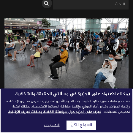
قصص النجاح
مجلة الصحافة
إصداراتنا
معارف إعلامية
شركاؤنا
للتواصل
استفسارات
|
يمكنك الاعتماد على الجزيرة في مسألتي الحقيقة والشفافية
نستخدم ملفات تعريف الارتباط وتقنيات التتبع الأخرى لتقديم وتخصيص محتوى الإعلانات،
وإتاحة الميزات، وقياس أداء الموقع، وإتاحة مشاركة الوسائط الاجتماعية. يمكنك اختيار
كورونا وفيروس الأخبار الكاذبة..
تخصيص تفضيلاتك.
تعرّف على المزيد حول سياستنا الخاصّة بملفات تعريف الارتباط.
أعراض مضاعفة!
السماح للكلّ
التفضيلات