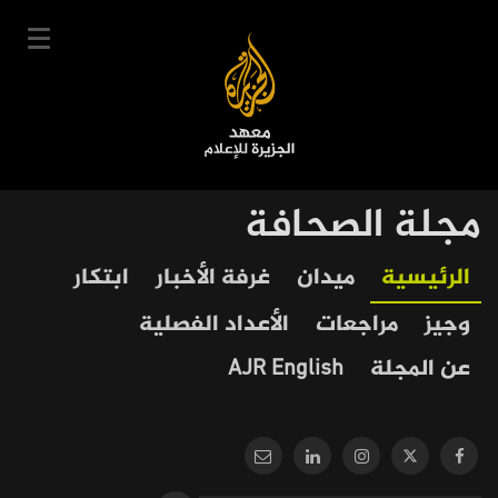
تجاوز
إلى
المحتوى
الرئيسي
English
مجلة الصحافة
User
دخول
سجل
|
Our
Main
الرئيسية
ميدان
غرفة الأخبار
ابتكار
account
دوراتنا
Journalism
navigation
وجيز
مراجعات
الأعداد الفصلية
menu
جدول الدورات
عن المجلة
AJR English
خبراؤنا
عن المعهد
التعليم الإلكتروني
أخبار وفعاليات