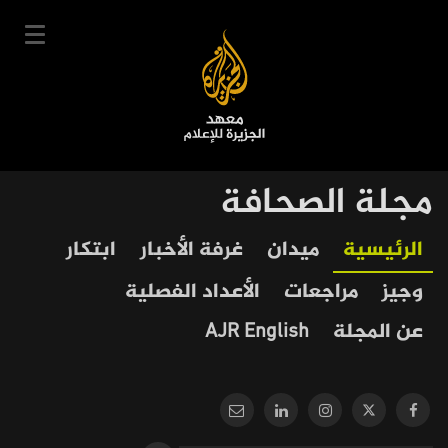
تجاوز
إلى
المحتوى
الرئيسي
English
مجلة الصحافة
User
دخول
سجل
|
Our
Main
الرئيسية
ميدان
غرفة الأخبار
ابتكار
account
دوراتنا
Journalism
navigation
وجيز
مراجعات
الأعداد الفصلية
menu
جدول الدورات
عن المجلة
AJR English
خبراؤنا
عن المعهد
التعليم الإلكتروني
أخبار وفعاليات