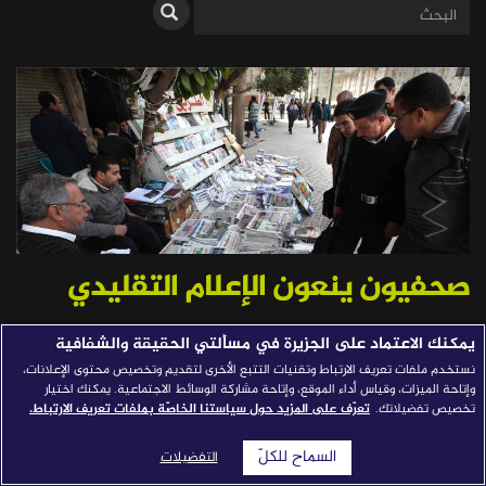
قصص النجاح
مجلة الصحافة
إصداراتنا
معارف إعلامية
شركاؤنا
للتواصل
استفسارات
|
صحفيون ينعون الإعلام التقليدي
يمكنك الاعتماد على الجزيرة في مسألتي الحقيقة والشفافية
مريم التايدي
نستخدم ملفات تعريف الارتباط وتقنيات التتبع الأخرى لتقديم وتخصيص محتوى الإعلانات،
وإتاحة الميزات، وقياس أداء الموقع، وإتاحة مشاركة الوسائط الاجتماعية. يمكنك اختيار
تخصيص تفضيلاتك.
تعرّف على المزيد حول سياستنا الخاصّة بملفات تعريف الارتباط.
نشرت في: 06/04/2017
شارك
السماح للكلّ
التفضيلات