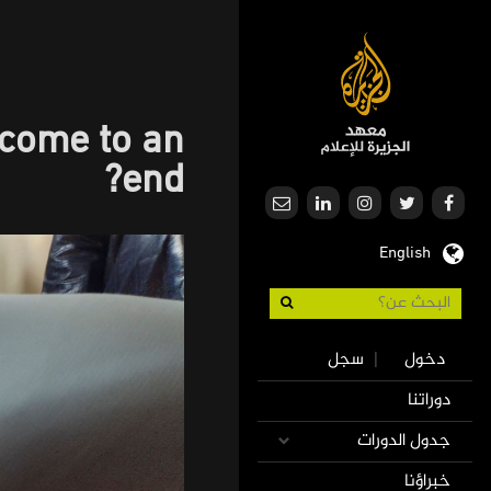
تجاوز
إلى
المحتوى
الرئيسي
 come to an
end?
English
Use
دخول
سجل
|
accoun
Mai
دوراتنا
men
navigatio
جدول الدورات
خبراؤنا