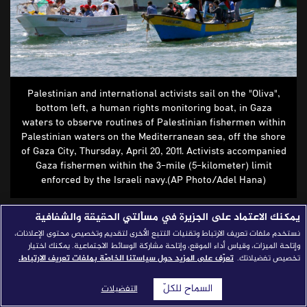
قصص النجاح
مجلة الصحافة
إصداراتنا
Palestinian and international activists sail on the "Oliva",
معارف إعلامية
bottom left, a human rights monitoring boat, in Gaza
waters to observe routines of Palestinian fishermen within
شركاؤنا
Palestinian waters on the Mediterranean sea, off the shore
للتواصل
استفسارات
|
of Gaza City, Thursday, April 20, 2011. Activists accompanied
Gaza fishermen within the 3-mile (5-kilometer) limit
enforced by the Israeli navy.(AP Photo/Adel Hana)
The Perils of Unverified News: A Case
يمكنك الاعتماد على الجزيرة في مسألتي الحقيقة والشفافية
of Nonexistent Flotillas
نستخدم ملفات تعريف الارتباط وتقنيات التتبع الأخرى لتقديم وتخصيص محتوى الإعلانات،
وإتاحة الميزات، وقياس أداء الموقع، وإتاحة مشاركة الوسائط الاجتماعية. يمكنك اختيار
تخصيص تفضيلاتك.
تعرّف على المزيد حول سياستنا الخاصّة بملفات تعريف الارتباط.
السماح للكلّ
Ilya U Topper
التفضيلات