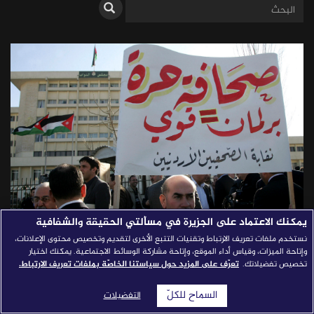
قصص النجاح
مجلة الصحافة
إصداراتنا
معارف إعلامية
شركاؤنا
للتواصل
استفسارات
|
يمكنك الاعتماد على الجزيرة في مسألتي الحقيقة والشفافية
نستخدم ملفات تعريف الارتباط وتقنيات التتبع الأخرى لتقديم وتخصيص محتوى الإعلانات،
حرية الصحافة في الأردن بين رقابة
وإتاحة الميزات، وقياس أداء الموقع، وإتاحة مشاركة الوسائط الاجتماعية. يمكنك اختيار
تخصيص تفضيلاتك.
تعرّف على المزيد حول سياستنا الخاصّة بملفات تعريف الارتباط.
السلطة والرقابة الذاتية
السماح للكلّ
التفضيلات