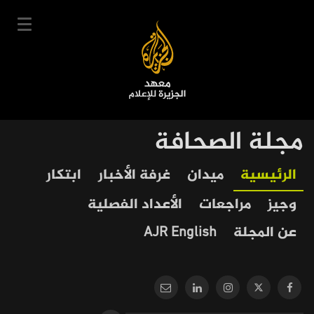
تجاوز
إلى
المحتوى
الرئيسي
English
مجلة الصحافة
User
دخول
سجل
|
Our
Main
الرئيسية
ميدان
غرفة الأخبار
ابتكار
account
دوراتنا
Journalism
navigation
وجيز
مراجعات
الأعداد الفصلية
menu
جدول الدورات
عن المجلة
AJR English
خبراؤنا
عن المعهد
التعليم الإلكتروني
أخبار وفعاليات