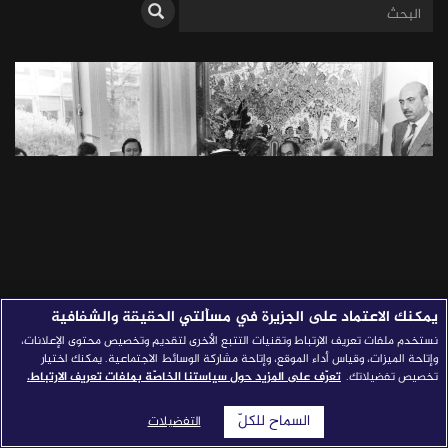
قصص النجاح
مجلة الصحافة
إصداراتنا
معارف إعلامية
شركاؤنا
للتواصل
استفسارات
|
يمكنك الاعتماد على الجزيرة في مسألتي الحقيقة والشفافية
نستخدم ملفات تعريف الارتباط وتقنيات التتبع الأخرى لتقديم وتخصيص محتوى الإعلانات،
الصحافة والجنوب العالمي
وإتاحة الميزات، وقياس أداء الموقع، وإتاحة مشاركة الوسائط الاجتماعية. يمكنك اختيار
تخصيص تفضيلاتك.
تعرّف على المزيد حول سياستنا الخاصّة بملفات تعريف الارتباط.
و"انتفاضة" مختار امبو
السماح للكلّ
التفضيلات