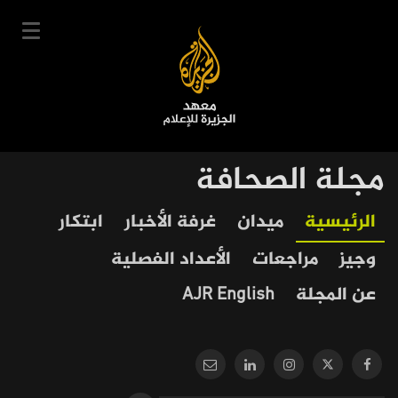
تجاوز
إلى
المحتوى
الرئيسي
English
مجلة الصحافة
User
دخول
سجل
|
Our
Main
الرئيسية
ميدان
غرفة الأخبار
ابتكار
account
دوراتنا
Journalism
navigation
وجيز
مراجعات
الأعداد الفصلية
menu
جدول الدورات
عن المجلة
AJR English
خبراؤنا
عن المعهد
التعليم الإلكتروني
أخبار وفعاليات