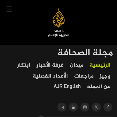
تجاوز
إلى
المحتوى
الرئيسي
English
مجلة الصحافة
User
دخول
سجل
|
Our
Main
الرئيسية
ميدان
غرفة الأخبار
ابتكار
account
دوراتنا
Journalism
navigation
وجيز
مراجعات
الأعداد الفصلية
menu
جدول الدورات
عن المجلة
AJR English
خبراؤنا
عن المعهد
التعليم الإلكتروني
أخبار وفعاليات