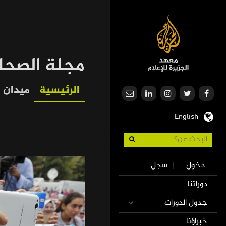
تجاوز
إلى
المحتوى
الرئيسي
مجلة الصحا
الرئيسية
ميدان
Our
English
Journalism
Use
دخول
سجل
|
accoun
Mai
دوراتنا
men
navigatio
جدول الدورات
خبراؤنا