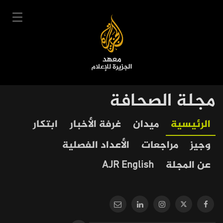
تجاوز
إلى
المحتوى
الرئيسي
English
مجلة الصحافة
User
دخول
سجل
|
Our
Main
الرئيسية
ميدان
غرفة الأخبار
ابتكار
account
دوراتنا
Journalism
navigation
وجيز
مراجعات
الأعداد الفصلية
menu
جدول الدورات
عن المجلة
AJR English
خبراؤنا
عن المعهد
التعليم الإلكتروني
أخبار وفعاليات