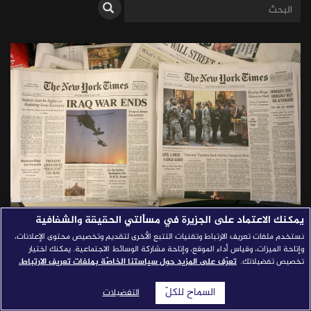
قصص النجاح
مجلة الصحافة
إصداراتنا
معارف إعلامية
شركاؤنا
للتواصل
استفسارات
|
يمكنك الاعتماد على الجزيرة في مسألتي الحقيقة والشفافية
قراءة في تاريخ الصحافة الأمريكية
نستخدم ملفات تعريف الارتباط وتقنيات التتبع الأخرى لتقديم وتخصيص محتوى الإعلانات،
وإتاحة الميزات، وقياس أداء الموقع، وإتاحة مشاركة الوسائط الاجتماعية. يمكنك اختيار
تخصيص تفضيلاتك.
تعرّف على المزيد حول سياستنا الخاصّة بملفات تعريف الارتباط.
محمد مستعد
السماح للكلّ
التفضيلات