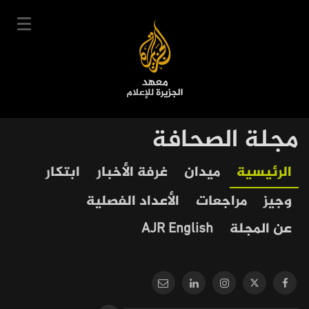
تجاوز
إلى
المحتوى
الرئيسي
English
مجلة الصحافة
User
دخول
سجل
|
Our
Main
الرئيسية
ميدان
غرفة الأخبار
ابتكار
account
دوراتنا
Journalism
navigation
وجيز
مراجعات
الأعداد الفصلية
menu
جدول الدورات
عن المجلة
AJR English
خبراؤنا
عن المعهد
التعليم الإلكتروني
أخبار وفعاليات