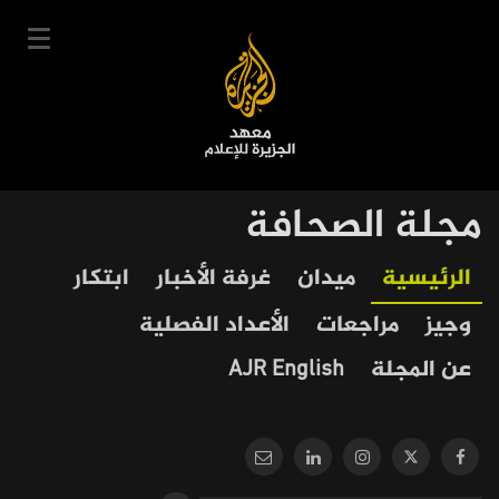
تجاوز
إلى
المحتوى
الرئيسي
English
مجلة الصحافة
User
دخول
سجل
|
Our
Main
الرئيسية
ميدان
غرفة الأخبار
ابتكار
account
دوراتنا
Journalism
navigation
وجيز
مراجعات
الأعداد الفصلية
menu
جدول الدورات
عن المجلة
AJR English
خبراؤنا
عن المعهد
التعليم الإلكتروني
أخبار وفعاليات