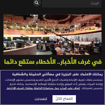
قصص النجاح
مجلة الصحافة
إصداراتنا
معارف إعلامية
شركاؤنا
للتواصل
استفسارات
|
في غرف الأخبار.. الأخطاء ستقع دائما
يمكنك الاعتماد على الجزيرة في مسألتي الحقيقة والشفافية
منتصر مرعي
نستخدم ملفات تعريف الارتباط وتقنيات التتبع الأخرى لتقديم وتخصيص محتوى الإعلانات،
وإتاحة الميزات، وقياس أداء الموقع، وإتاحة مشاركة الوسائط الاجتماعية. يمكنك اختيار
تخصيص تفضيلاتك.
تعرّف على المزيد حول سياستنا الخاصّة بملفات تعريف الارتباط.
نشرت في: 09/22/2017
شارك
السماح للكلّ
التفضيلات