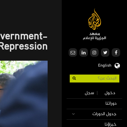
تجاوز
إلى
المحتوى
الرئيسي
Government-
 Repression
English
Use
دخول
سجل
|
accoun
Mai
دوراتنا
men
navigatio
جدول الدورات
خبراؤنا