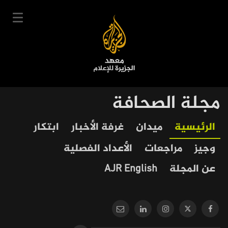
تجاوز
إلى
المحتوى
الرئيسي
English
مجلة الصحافة
User
دخول
سجل
|
Our
Main
الرئيسية
ميدان
غرفة الأخبار
ابتكار
account
دوراتنا
Journalism
navigation
وجيز
مراجعات
الأعداد الفصلية
menu
جدول الدورات
عن المجلة
AJR English
خبراؤنا
عن المعهد
التعليم الإلكتروني
أخبار وفعاليات