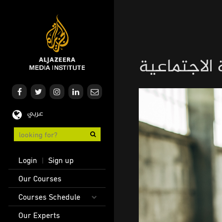
Skip
to
main
content
 الاجتماعية
عربي
User
Login
Sign up
|
account
Main
Our Courses
menu
navigation
Courses Schedule
Our Experts